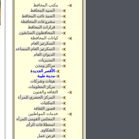
مكتب المحافظ
السيد المحافظ
السيد نائب المحافظ
مشروعات المحافظة
قرارات المحافظ
المحافظون السابقون
كيانات المحافظة
السكرتير العام
السكرتير العام المساعد
الديوان العام
المديريات
مراكز ومدن
الأقصر الجديدة
مدينة طيبة
هيئات وشركات
مركز المعلومات
الثقافه والفنون
المركز الحضري للمرأة
المكتبات
قصور الثقافة
خدمات المواطنين
المجلس القومى للمرأة
استطلاعات الرأى
الشكاوى
فرص عمل