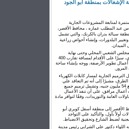
ة الإشغالات بمنطقة أبو الجود
في إطار جولاته الميدانية المستمرة لمتابعة المشروعات الجارية 
بمحافظة الأقصر، تفقد المهندس عبد المطلب عماره ، محافظ الأقصر، 
أعمال تطوير البنية التحتية بمنطقة سيالة بدران بالكرنك، والتي تشمل 
تركيب أرصفة وبلاط إنترلوك، وتغيير البلدورات، وإنشاء أحواض زراعية 
الميدان.
وخلال جولته التي بدأت من المجلس الشعبي المحلي وحتى نهاية 
الشارع مرورًا بالمركز الحضري، سيرًا على الأقدام لمسافة تقارب 400 
متر، حيث تابع محافظ الأقصر أعمال تطوير الأرصفة، ووجه بإنشاء ساحة 
المرور.
كما تفقد محافظ الاقصر أعمال الترميم الجارية لمسار كابلات الكهرباء 
بالشارع، والتي تنفذها مديرية الطرق، مشيرًا إلى أنه تم التعاقد علي 
عملية "رد الشيء لأصله" بمبلغ 54 مليون جنيه، وتشمل ترميم جميع 
شوارع المحافظة التي شهدت أعمال مرافق، على أن تنفذ الأعمال 
بواسطة الشركة الوطنية للمقاولات العامة والتوريدات، وفقًا لتوافر مادة 
وفي ذات السياق، توجه محافظ الأقصر إلى منطقة أسفل كوبري أبو 
الجود، حيث وجه بإزالة الإشغالات أولاً بأول، والتأكيد على التواجد 
معنية لضبط الشارع وتحقيق الانضباط.
رافق محافظ الأقصر في جولته اللواء دكتور علي الشرابي رئيس مدينة 