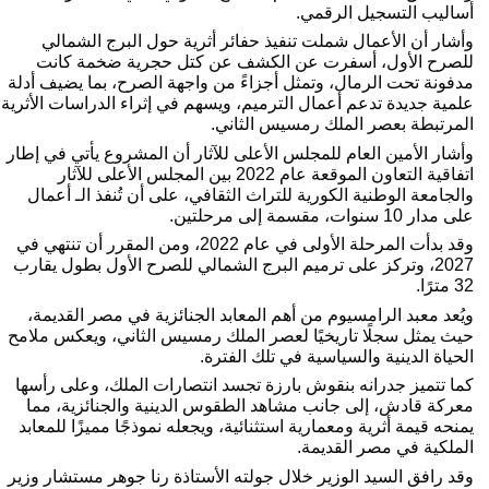
ساليب التسجيل الرقمي.
وأشار أن الأعمال شملت تنفيذ حفائر أثرية حول البرج الشمالي 
للصرح الأول، أسفرت عن الكشف عن كتل حجرية ضخمة كانت 
مدفونة تحت الرمال، وتمثل أجزاءً من واجهة الصرح، بما يضيف أدلة 
علمية جديدة تدعم أعمال الترميم، ويسهم في إثراء الدراسات الأثرية 
لمرتبطة بعصر الملك رمسيس الثاني.
وأشار الأمين العام للمجلس الأعلى للآثار أن المشروع يأتي في إطار 
اتفاقية التعاون الموقعة عام 2022 بين المجلس الأعلى للآثار 
والجامعة الوطنية الكورية للتراث الثقافي، على أن تُنفذ الـ أعمال 
مدار 10 سنوات، مقسمة إلى مرحلتين.
وقد بدأت المرحلة الأولى في عام 2022، ومن المقرر أن تنتهي في 
2027، وتركز على ترميم البرج الشمالي للصرح الأول بطول يقارب 
مترًا.
ويُعد معبد الرامسيوم من أهم المعابد الجنائزية في مصر القديمة، 
حيث يمثل سجلًا تاريخيًا لعصر الملك رمسيس الثاني، ويعكس ملامح 
لحياة الدينية والسياسية في تلك الفترة.
كما تتميز جدرانه بنقوش بارزة تجسد انتصارات الملك، وعلى رأسها 
معركة قادش، إلى جانب مشاهد الطقوس الدينية والجنائزية، مما 
يمنحه قيمة أثرية ومعمارية استثنائية، ويجعله نموذجًا مميزًا للمعابد 
لملكية في مصر القديمة.
وقد رافق السيد الوزير خلال جولته الأستاذة رنا جوهر مستشار وزير 