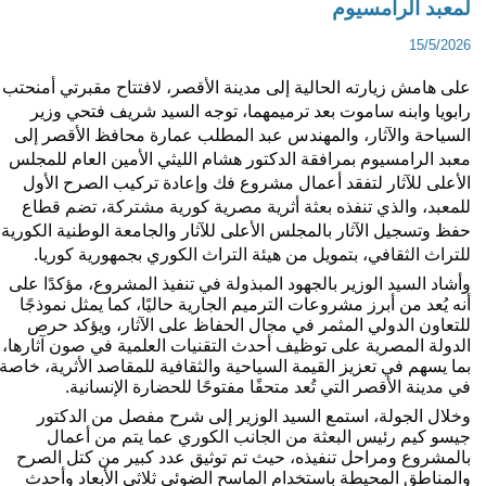
معبد الرامسيوم
15/5/202
على هامش زيارته الحالية إلى مدينة الأقصر، لافتتاح مقبرتي أمنحتب 
رابويا وابنه ساموت بعد ترميمهما، توجه السيد شريف فتحي وزير 
السياحة والآثار، والمهندس عبد المطلب عمارة محافظ الأقصر إلى 
معبد الرامسيوم بمرافقة الدكتور هشام الليثي الأمين العام للمجلس 
الأعلى للآثار لتفقد أعمال مشروع فك وإعادة تركيب الصرح الأول 
للمعبد، والذي تنفذه بعثة أثرية مصرية كورية مشتركة، تضم قطاع 
حفظ وتسجيل الآثار بالمجلس الأعلى للآثار والجامعة الوطنية الكورية 
لتراث الثقافي، بتمويل من هيئة التراث الكوري بجمهورية كوريا.
وأشاد السيد الوزير بالجهود المبذولة في تنفيذ المشروع، مؤكدًا على 
أنه يُعد من أبرز مشروعات الترميم الجارية حاليًا، كما يمثل نموذجًا 
للتعاون الدولي المثمر في مجال الحفاظ على الآثار، ويؤكد حرص 
الدولة المصرية على توظيف أحدث التقنيات العلمية في صون آثارها، 
بما يسهم في تعزيز القيمة السياحية والثقافية للمقاصد الأثرية، خاصة 
ي مدينة الأقصر التي تُعد متحفًا مفتوحًا للحضارة الإنسانية.
وخلال الجولة، استمع السيد الوزير إلى شرح مفصل من الدكتور 
جيسو كيم رئيس البعثة من الجانب الكوري عما يتم من أعمال 
بالمشروع ومراحل تنفيذه، حيث تم توثيق عدد كبير من كتل الصرح 
والمناطق المحيطة باستخدام الماسح الضوئي ثلاثي الأبعاد وأحدث 