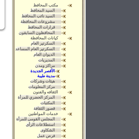
مكتب المحافظ
السيد المحافظ
السيد نائب المحافظ
مشروعات المحافظة
قرارات المحافظ
المحافظون السابقون
كيانات المحافظة
السكرتير العام
السكرتير العام المساعد
الديوان العام
المديريات
مراكز ومدن
الأقصر الجديدة
مدينة طيبة
هيئات وشركات
مركز المعلومات
الثقافه والفنون
المركز الحضري للمرأة
المكتبات
قصور الثقافة
خدمات المواطنين
المجلس القومى للمرأة
استطلاعات الرأى
الشكاوى
فرص عمل