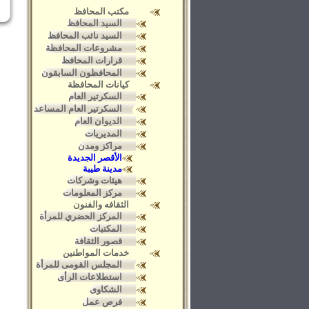
مكتب المحافظ
السيد المحافظ
السيد نائب المحافظ
مشروعات المحافظة
قرارات المحافظ
المحافظون السابقون
كيانات المحافظة
السكرتير العام
السكرتير العام المساعد
الديوان العام
المديريات
مراكز ومدن
الأقصر الجديدة
مدينة طيبة
هيئات وشركات
مركز المعلومات
الثقافه والفنون
المركز الحضري للمرأة
المكتبات
قصور الثقافة
خدمات المواطنين
المجلس القومى للمرأة
استطلاعات الرأى
الشكاوى
فرص عمل