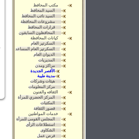
مكتب المحافظ
السيد المحافظ
السيد نائب المحافظ
مشروعات المحافظة
قرارات المحافظ
المحافظون السابقون
كيانات المحافظة
السكرتير العام
السكرتير العام المساعد
الديوان العام
المديريات
مراكز ومدن
الأقصر الجديدة
مدينة طيبة
هيئات وشركات
مركز المعلومات
الثقافه والفنون
المركز الحضري للمرأة
المكتبات
قصور الثقافة
خدمات المواطنين
المجلس القومى للمرأة
استطلاعات الرأى
الشكاوى
فرص عمل