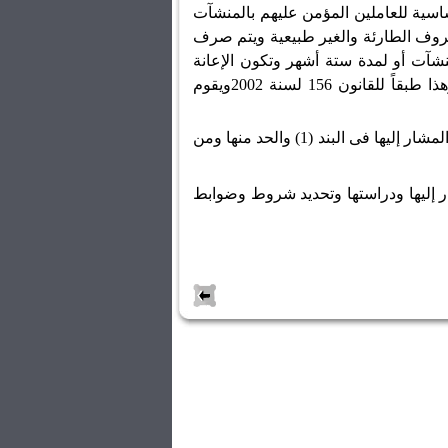
ى الأجور الأساسية للعاملين المؤمن عليهم بالمنشآت
رث والظروف الطارئة والغير طبيعية ويتم صرف
نشآت أو لمدة ستة أشهر وتكون الإعانة
75% من الأجر الأساسى بحد أدنى 150 جنيهاً وحد أقصر 1000 جنيه وهذا طبقاً للقانون 156 لسنة 2002ويقوم
التنسيق مع الجهات المعنية أصحاب العمل والعمال لمواجهة الحالات المشار إليها فى البند (1) والحد منها ومن
ر إليها ودراستها وتحديد شروط وضوابط