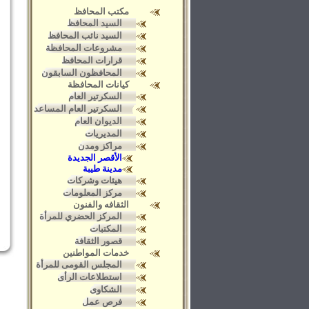
مكتب المحافظ
السيد المحافظ
السيد نائب المحافظ
مشروعات المحافظة
قرارات المحافظ
المحافظون السابقون
كيانات المحافظة
السكرتير العام
السكرتير العام المساعد
الديوان العام
المديريات
مراكز ومدن
الأقصر الجديدة
مدينة طيبة
هيئات وشركات
مركز المعلومات
الثقافه والفنون
المركز الحضري للمرأة
المكتبات
قصور الثقافة
خدمات المواطنين
المجلس القومى للمرأة
استطلاعات الرأى
الشكاوى
فرص عمل