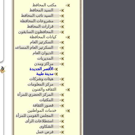
مكتب المحافظ
السيد المحافظ
السيد نائب المحافظ
مشروعات المحافظة
قرارات المحافظ
المحافظون السابقون
كيانات المحافظة
السكرتير العام
السكرتير العام المساعد
الديوان العام
المديريات
مراكز ومدن
الأقصر الجديدة
مدينة طيبة
هيئات وشركات
مركز المعلومات
الثقافه والفنون
المركز الحضري للمرأة
المكتبات
قصور الثقافة
خدمات المواطنين
المجلس القومى للمرأة
استطلاعات الرأى
الشكاوى
فرص عمل