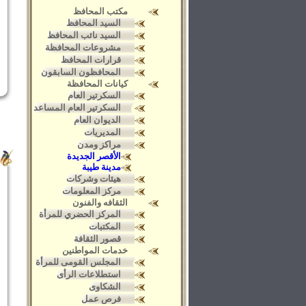
مكتب المحافظ
السيد المحافظ
السيد نائب المحافظ
مشروعات المحافظة
قرارات المحافظ
المحافظون السابقون
كيانات المحافظة
السكرتير العام
السكرتير العام المساعد
الديوان العام
المديريات
مراكز ومدن
الأقصر الجديدة
مدينة طيبة
هيئات وشركات
مركز المعلومات
الثقافه والفنون
المركز الحضري للمرأة
المكتبات
قصور الثقافة
خدمات المواطنين
المجلس القومى للمرأة
استطلاعات الرأى
الشكاوى
فرص عمل