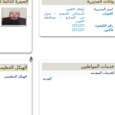
بيانات المديرية
السيرة الذاتية ل
اسم المديرية:
اوقاف الاقصر
العنوان:
المساكن الشعبيه – بجوار
حى الصنايع – بمحافظة
الاقصر
رقم التليفون:
2371227
فاكس:
2371227
خدمات المواطنين
الهيكل التنظيم
الخدمات المقدمه
الهيكل التنظيمي
المزيد